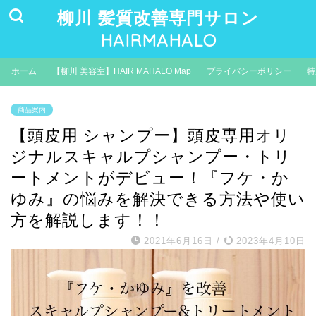
柳川 髪質改善専門サロン
HAIRMAHALO
ホーム
【柳川 美容室】HAIR MAHALO Map
プライバシーポリシー
特
商品案内
【頭皮用 シャンプー】頭皮専用オリ
ジナルスキャルプシャンプー・トリ
ートメントがデビュー！『フケ・か
ゆみ』の悩みを解決できる方法や使い
方を解説します！！
2021年6月16日
/
2023年4月10日