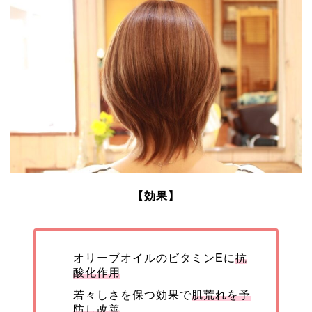
【効果】
オリーブオイルのビタミンEに
抗
酸化作用
若々しさを保つ効果で
肌荒れを予
防し改善