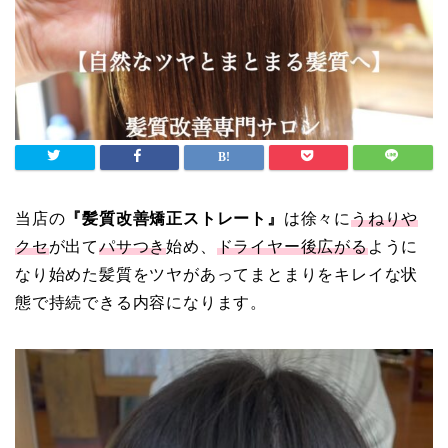
当店の
『髪質改善矯正ストレート』
は徐々に
うねりや
クセ
が出て
パサつき
始め、
ドライヤー後広がる
ように
なり始めた髪質をツヤがあってまとまりをキレイな状
態で持続できる内容になります。