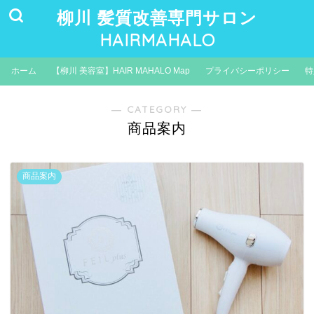
柳川 髪質改善専門サロン
HAIRMAHALO
ホーム
【柳川 美容室】HAIR MAHALO Map
プライバシーポリシー
特
― CATEGORY ―
商品案内
商品案内